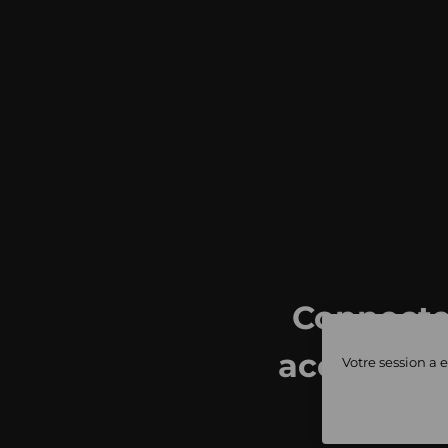
Connecte
accédez à 
Votre session a e
ventes 