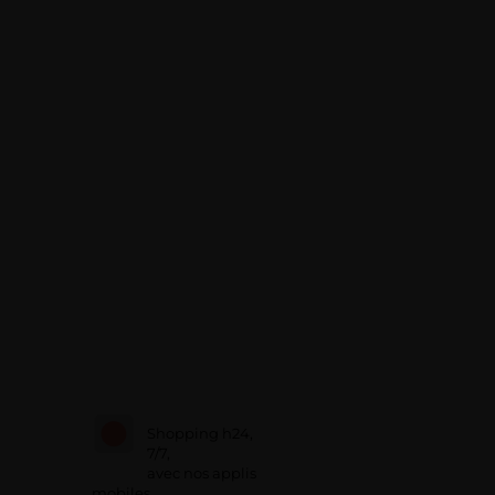
Shopping h24,
7/7,
avec nos applis
mobiles