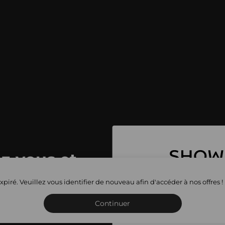
z-vous et
toutes les
xpiré. Veuillez vous identifier de nouveau afin d'accéder à nos offres !
Inscrivez-vous ou connect
privées
Continuer
sho