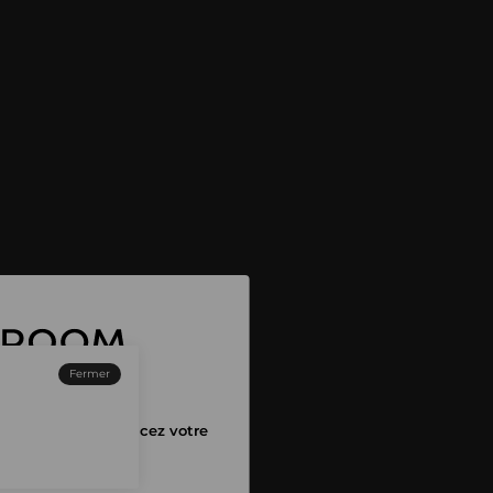
Fermer
ez-vous et commencez votre
pping