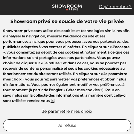
Déjà membre ?
Showroomprivé se soucie de votre vie privée
Que recherchez-vous ?
Showroomprive.com utilise des cookies et technologies similaires afin
d’analyser la navigation, mesurer l’audience du site et ses
Toutes les ventes
Mode
Sport
Voyages
Enfant
Beauté
performances ainsi que pour vous proposer, avec nos partenaires, des
publicités adaptées à vos centres d’intérêts. En cliquant sur
« J’accepte
»
, vous consentez au dépôt de ces cookies et notamment à ce que ces
informations soient partagées avec nos partenaires. Vous pouvez
choisir de cliquer sur
« Je refuse »
et dans ce cas, vous ne pourrez pas
recevoir de contenu personnalisé et seuls les cookies nécessaires au
fonctionnement du site seront utilisés. En cliquant sur
« Je paramètre
mes choix »
vous pourrez paramétrer vos préférences et obtenir plus
d’informations. Vous pourrez également modifier vos préférences à
tout moment (à partir de l’onglet « Gérer mes cookies »). Pour en
savoir plus sur la collecte des informations et la manière dont celle-ci
sont utilisées rendez-vous
ici
.
Je paramètre mes choix
Je refuse