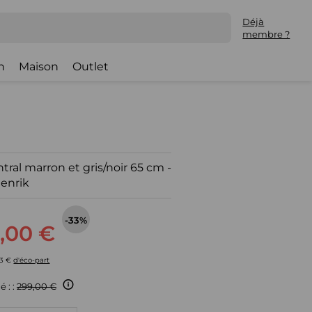
Déjà
membre ?
h
Maison
Outlet
tral marron et gris/noir 65 cm -
enrik
-33%
,00 €
63 €
d'éco-part
é : :
299,00 €