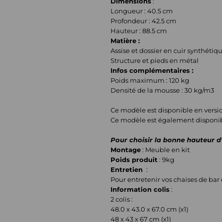
Dimensions
:
Longueur : 40.5 cm
Profondeur : 42.5 cm
Hauteur : 88.5 cm
Matière :
Assise et dossier en cuir synthétiq
Structure et pieds en métal
Infos complémentaires :
Poids maximum : 120 kg
Densité de la mousse : 30 kg/m3
Ce modèle est disponible en versio
Ce modèle est également disponibl
Pour choisir la bonne hauteur d'a
Montage
: Meuble en kit
Poids produit
: 9kg
Entretien
:
Pour entretenir vos chaises de bar e
Information colis
:
2 colis :
48.0 x 43.0 x 67.0 cm (x1)
48 x 43 x 67 cm (x1)