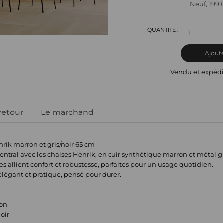
1
Ajoute
Vendu et expéd
 retour
Le marchand
nrik marron et gris/noir 65 cm -
central avec les chaises Henrik, en cuir synthétique marron et métal gr
s allient confort et robustesse, parfaites pour un usage quotidien.
légant et pratique, pensé pour durer.
ron
noir