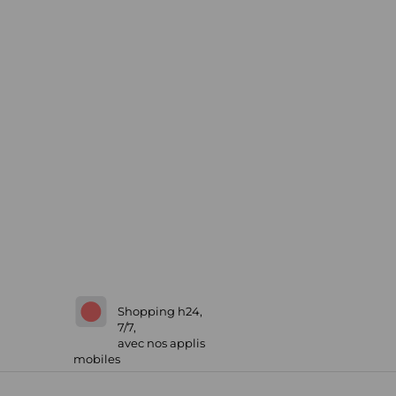
Shopping h24,
7/7,
avec nos applis
mobiles