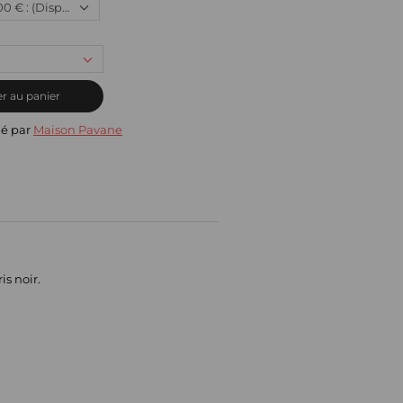
Neuf, 199,00 € : (Disponible)
r au panier
ié par
Maison Pavane
is noir.