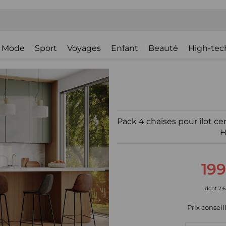
Mode
Sport
Voyages
Enfant
Beauté
High-tec
Pack 4 chaises pour îlot cen
H
199
dont 2,
Prix conseill