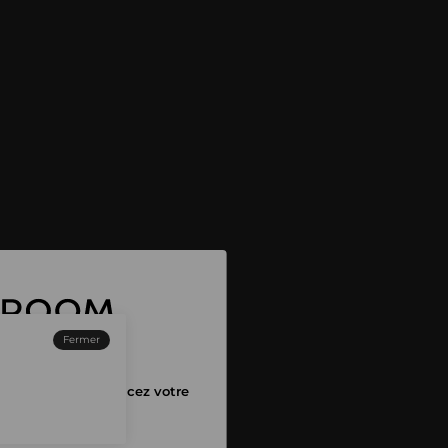
Fermer
ez-vous et commencez votre
pping