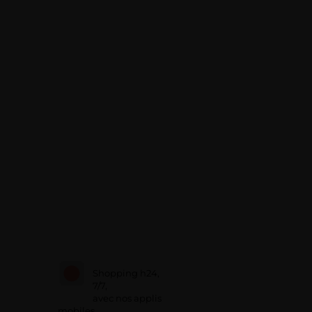
Shopping h24,
7/7,
avec nos applis
mobiles