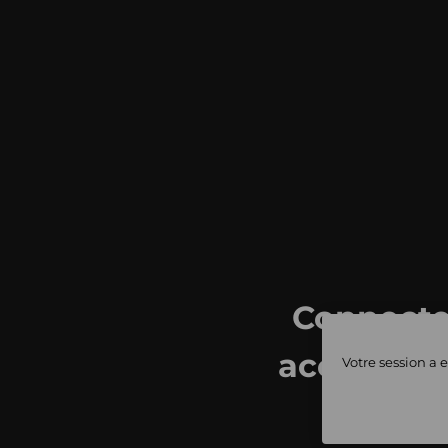
Connecte
accédez à 
Votre session a e
ventes 