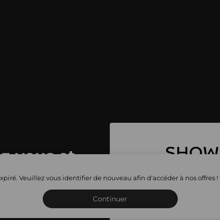
z-vous et
toutes les
xpiré. Veuillez vous identifier de nouveau afin d'accéder à nos offres !
Inscrivez-vous ou connect
privées
Continuer
sho