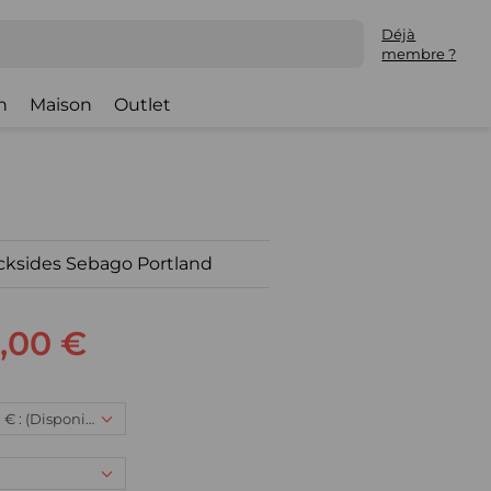
Déjà
membre ?
h
Maison
Outlet
cksides Sebago Portland
,00 €
41,5, 166,00 € : (Disponible)