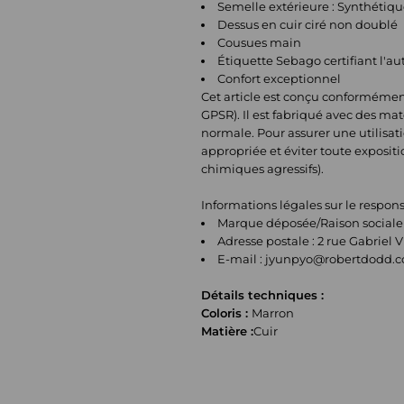
Semelle extérieure : Synthétiq
Dessus en cuir ciré non doublé
Cousues main
Étiquette Sebago certifiant l'au
Confort exceptionnel
Cet article est conçu conformémen
GPSR). Il est fabriqué avec des ma
normale. Pour assurer une utilisatio
appropriée et éviter toute exposit
chimiques agressifs).
Informations légales sur le respo
Marque déposée/Raison sociale
Adresse postale : 2 rue Gabriel V
E-mail :
jyunpyo@robertdodd.
Détails techniques :
Coloris :
Marron
Matière :
Cuir