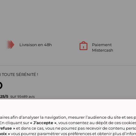
Livraison en 48h
Paiement
Mistercash
 TOUTE SÉRÉNITÉ !
sur
,25
/
5
95489
avis
Votre garantie de confiance
ires afin d’analyser la navigation, mesurer l’audience du site et ses
pour vos achats en ligne
 En cliquant sur
« J’accepte »
, vous consentez au dépôt de ces cookie
refuse »
et dans ce cas, vous ne pourrez pas recevoir de contenu pers
oix »
vous pourrez paramétrer vos préférences et obtenir plus d’info
ve group
Nous contacter
Gérer mes cookies
Conditions générales de la