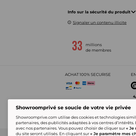
Info sur la sécurité du produit
Signaler un contenu illicite
millions
de membres
ACHAT 100% SECURISE
EN
4
Showroomprivé se soucie de votre vie privée
Showroomprive.com utilise des cookies et technologies simila
partenaires, des publicités adaptées à vos centres d’intérêts.
avec nos partenaires. Vous pouvez choisir de cliquer sur
« Je 
du site seront utilisés. En cliquant sur
« Je paramètre mes ch
CGV
Politique de Confidentialité
Showroompri