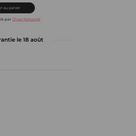
r au panier
ié par
Shop Network
rantie le 18 août