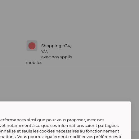
Shopping h24,
7/7,
avec nos applis
mobiles
 performances ainsi que pour vous proposer, avec nos
s et notamment à ce que ces informations soient partagées
onnalisé et seuls les cookies nécessaires au fonctionnement
rmations. Vous pourrez également modifier vos préférences à
 Marketplace
Référencement & Critères de