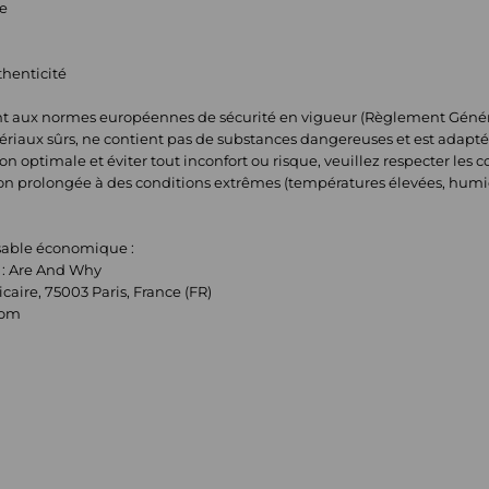
ue
thenticité
t aux normes européennes de sécurité en vigueur (Règlement Général 
tériaux sûrs, ne contient pas de substances dangereuses et est adapté
n optimale et éviter tout inconfort ou risque, veuillez respecter les con
ion prolongée à des conditions extrêmes (températures élevées, humi
nsable économique :
 : Are And Why
icaire, 75003 Paris, France (FR)
com