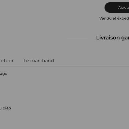
Ajoute
Vendu et expéd
Livraison ga
 retour
Le marchand
bago
du pied