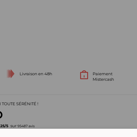
Livraison en 48h
Paiement
Mistercash
 TOUTE SÉRÉNITÉ !
sur
,25
/
5
95487
avis