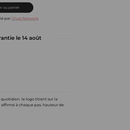
r au panier
ié par
Shop Network
rantie le 14 août
otidien. le logo titrant sur la
e affirmé à chaque pas. hauteur de