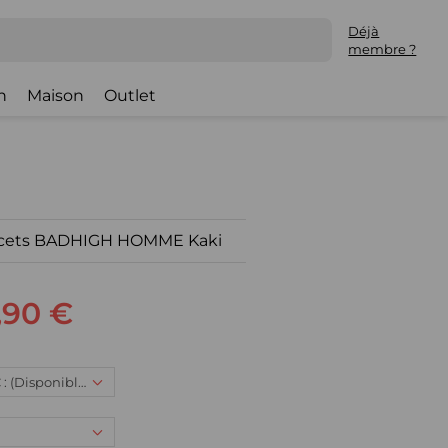
Déjà
membre ?
h
Maison
Outlet
lacets BADHIGH HOMME Kaki
,90 €
42, 90,90 € : (Disponible)