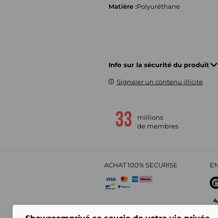
Matière :
Polyuréthane
Info sur la sécurité du produit
Signaler un contenu illicite
millions
de membres
ACHAT 100% SECURISE
EN
4