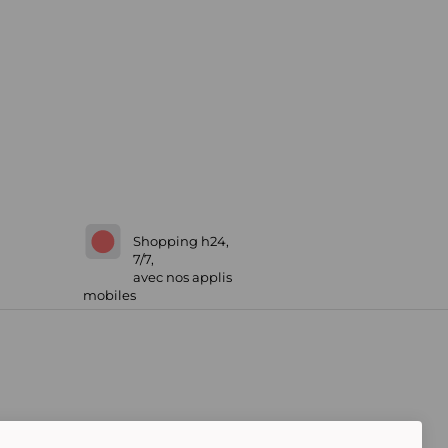
Shopping h24,
7/7,
avec nos applis
mobiles