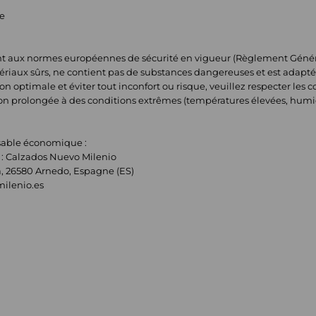
ue
t aux normes européennes de sécurité en vigueur (Règlement Général 
tériaux sûrs, ne contient pas de substances dangereuses et est adapté
n optimale et éviter tout inconfort ou risque, veuillez respecter les con
ion prolongée à des conditions extrêmes (températures élevées, humi
nsable économique :
: Calzados Nuevo Milenio
a, 26580 Arnedo, Espagne (ES)
ilenio.es