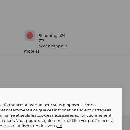
Shopping h24,
7/7,
avec nos applis
mobiles
 performances ainsi que pour vous proposer, avec nos
s et notamment à ce que ces informations soient partagées
onnalisé et seuls les cookies nécessaires au fonctionnement
rmations. Vous pourrez également modifier vos préférences à
 Marketplace
Référencement & Critères de
le-ci sont utilisées rendez-vous
ici
.