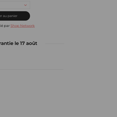
r au panier
ié par
Shop Network
rantie le 17 août