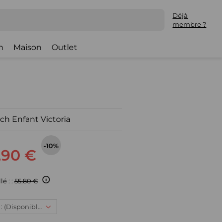
Déjà
membre ?
h
Maison
Outlet
ch Enfant Victoria
-10%
,90 €
lé : :
55,80 €
35, 49,90 € : (Disponible)