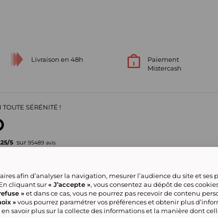
Livraison en 48h
Paiement
Mistercash
 TOUTE SÉRÉNITÉ !
sur
,25
/
5
95489
avis
Votre garantie de confiance
ires afin d’analyser la navigation, mesurer l’audience du site et ses
pour vos achats en ligne
 En cliquant sur
« J’accepte »
, vous consentez au dépôt de ces cookie
refuse »
et dans ce cas, vous ne pourrez pas recevoir de contenu pers
oix »
vous pourrez paramétrer vos préférences et obtenir plus d’info
ve group
Nous contacter
Gérer mes cookies
Conditions générales de la
Classement
Tous nos produits
 en savoir plus sur la collecte des informations et la manière dont cel