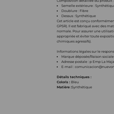
Composition détaillée du produit :
Semelle extérieure : Synthétiq
Doublure : Fibre
Dessus : Synthétique
Cet article est conçu conformémen
GPSR). Il est fabriqué avec des ma
normale. Pour assurer une utilisatio
appropriée et éviter toute exposit
chimiques agressifs).
Informations légales sur le respo
Marque déposée/Raison sociale 
Adresse postale : p Emp La Maj
E-mail :
comunicacion@nuevom
Détails techniques :
Coloris :
Bleu
Matière :
Synthétique