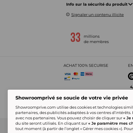
Info sur la sécurité du produit
Signaler un contenu illicite
millions
de membres
ACHAT 100% SECURISE
EN
4
Showroomprivé se soucie de votre vie privée
Showroomprive.com utilise des cookies et technologies simila
partenaires, des publicités adaptées à vos centres d’intérêts.
avec nos partenaires. Vous pouvez choisir de cliquer sur
« Je 
du site seront utilisés. En cliquant sur
« Je paramètre mes ch
CGV
Politique de Confidentialité
Showroompri
tout moment (à partir de l’onglet « Gérer mes cookies »). Pour