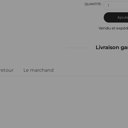
1
Ajoute
Vendu et expéd
Livraison ga
 retour
Le marchand
s