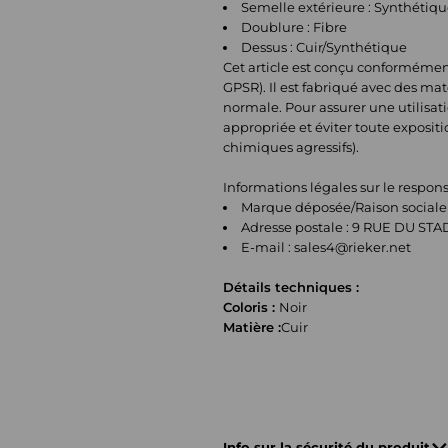
Semelle extérieure : Synthétiq
Doublure : Fibre
Dessus : Cuir/Synthétique
Cet article est conçu conformémen
GPSR). Il est fabriqué avec des ma
normale. Pour assurer une utilisatio
appropriée et éviter toute exposit
chimiques agressifs).
Informations légales sur le respo
Marque déposée/Raison sociale 
Adresse postale : 9 RUE DU ST
E-mail :
sales4@rieker.net
Détails techniques :
Coloris :
Noir
Matière :
Cuir
Info sur la sécurité du produit