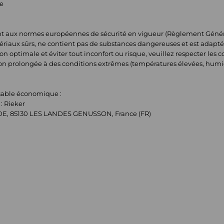
ue
t aux normes européennes de sécurité en vigueur (Règlement Général 
tériaux sûrs, ne contient pas de substances dangereuses et est adapté
n optimale et éviter tout inconfort ou risque, veuillez respecter les con
ion prolongée à des conditions extrêmes (températures élevées, humi
nsable économique :
: Rieker
ADE, 85130 LES LANDES GENUSSON, France (FR)