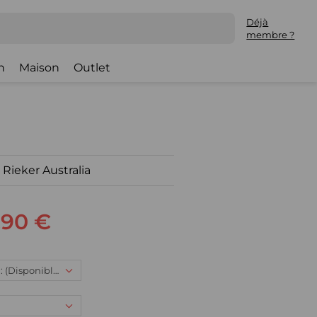
Déjà
membre ?
h
Maison
Outlet
 Rieker Australia
,90 €
38, 95,90 € : (Disponible)