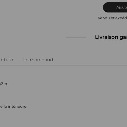
Ajoute
Vendu et expéd
Livraison ga
 retour
Le marchand
/Zip
elle intérieure