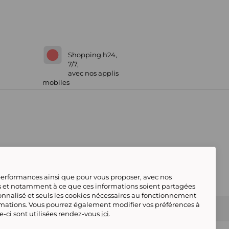
Shopping h24,
7/7,
avec nos applis
mobiles
 performances ainsi que pour vous proposer, avec nos
s et notamment à ce que ces informations soient partagées
onnalisé et seuls les cookies nécessaires au fonctionnement
rmations. Vous pourrez également modifier vos préférences à
 Marketplace
Référencement & Critères de
le-ci sont utilisées rendez-vous
ici
.