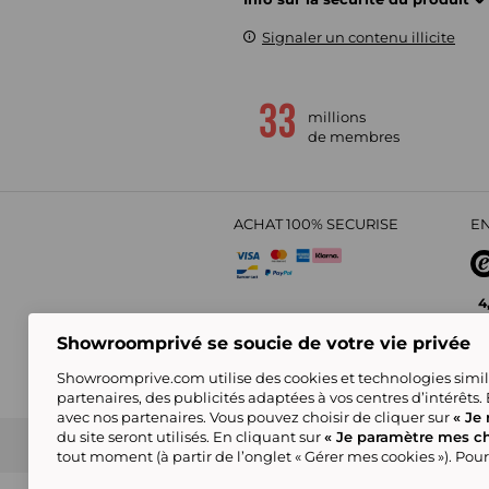
Signaler un contenu illicite
millions
de membres
ACHAT 100% SECURISE
EN
4
Showroomprivé se soucie de votre vie privée
Showroomprive.com utilise des cookies et technologies simila
partenaires, des publicités adaptées à vos centres d’intérêts.
avec nos partenaires. Vous pouvez choisir de cliquer sur
« Je 
du site seront utilisés. En cliquant sur
« Je paramètre mes ch
CGV
Politique de Confidentialité
Showroompri
tout moment (à partir de l’onglet « Gérer mes cookies »). Pour
Certains visuels sont générés en IA