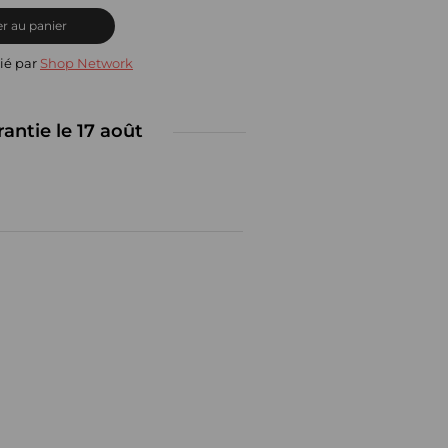
r au panier
ié par
Shop Network
rantie le 17 août