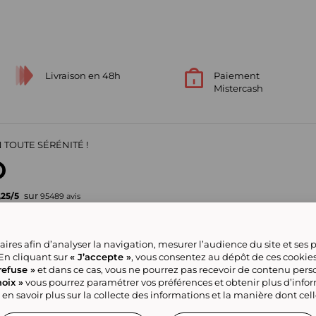
Livraison en 48h
Paiement
Mistercash
 TOUTE SÉRÉNITÉ !
sur
,25
/
5
95489
avis
Votre garantie de confiance
ires afin d’analyser la navigation, mesurer l’audience du site et ses
pour vos achats en ligne
 En cliquant sur
« J’accepte »
, vous consentez au dépôt de ces cookie
refuse »
et dans ce cas, vous ne pourrez pas recevoir de contenu pers
oix »
vous pourrez paramétrer vos préférences et obtenir plus d’info
ve group
Nous contacter
Gérer mes cookies
Conditions générales de la
Classement
Tous nos produits
 en savoir plus sur la collecte des informations et la manière dont cel