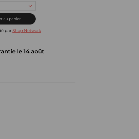
r au panier
ié par
Shop Network
rantie le 14 août