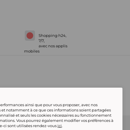
Shopping h24,
7/7,
avec nos applis
mobiles
 performances ainsi que pour vous proposer, avec nos
s et notamment à ce que ces informations soient partagées
onnalisé et seuls les cookies nécessaires au fonctionnement
rmations. Vous pourrez également modifier vos préférences à
 Marketplace
Référencement & Critères de
le-ci sont utilisées rendez-vous
ici
.