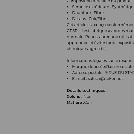
Composition détaillée du produit :
Semelle extérieure : Synthétiq
Doublure : Fibre
Dessus : Cuir/Fibre
Cet article est conçu conformémen
GPSR). Il est fabriqué avec des ma
normale. Pour assurer une utilisatio
appropriée et éviter toute exposit
chimiques agressifs).
Informations légales sur le respo
Marque déposée/Raison sociale 
Adresse postale : 9 RUE DU ST
E-mail :
sales4@rieker.net
Détails techniques :
Coloris :
Noir
Matière :
Cuir