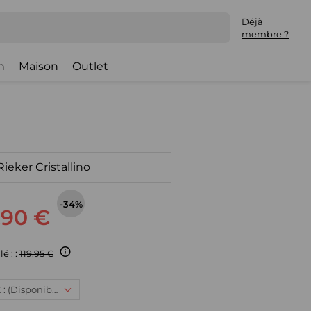
Déjà
membre ?
h
Maison
Outlet
ieker Cristallino
-34%
,90 €
é : :
119,95 €
40, 78,90 € : (Disponible)