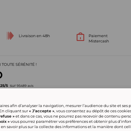
Livraison en 48h
Paiement
Mistercash
 TOUTE SÉRÉNITÉ !
sur
,25
/
5
95489
avis
Votre garantie de confiance
ires afin d’analyser la navigation, mesurer l’audience du site et ses
pour vos achats en ligne
 En cliquant sur
« J’accepte »
, vous consentez au dépôt de ces cookie
refuse »
et dans ce cas, vous ne pourrez pas recevoir de contenu pers
oix »
vous pourrez paramétrer vos préférences et obtenir plus d’info
ve group
Nous contacter
Gérer mes cookies
Conditions générales de la
Classement
Tous nos produits
 en savoir plus sur la collecte des informations et la manière dont cel