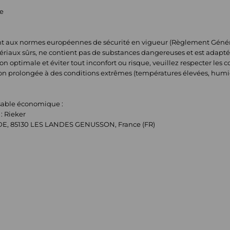
ue
t aux normes européennes de sécurité en vigueur (Règlement Général 
tériaux sûrs, ne contient pas de substances dangereuses et est adapté
n optimale et éviter tout inconfort ou risque, veuillez respecter les con
ion prolongée à des conditions extrêmes (températures élevées, humi
nsable économique :
: Rieker
ADE, 85130 LES LANDES GENUSSON, France (FR)