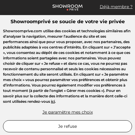
Déjà membre ?
Showroomprivé se soucie de votre vie privée
Que recherchez-vous ?
Showroomprive.com utilise des cookies et technologies similaires afin
d’analyser la navigation, mesurer l’audience du site et ses
Toutes les ventes
Mode
Sport
Voyages
Enfant
Beauté
performances ainsi que pour vous proposer, avec nos partenaires, des
publicités adaptées à vos centres d’intérêts. En cliquant sur
« J’accepte
»
, vous consentez au dépôt de ces cookies et notamment à ce que ces
informations soient partagées avec nos partenaires. Vous pouvez
choisir de cliquer sur
« Je refuse »
et dans ce cas, vous ne pourrez pas
recevoir de contenu personnalisé et seuls les cookies nécessaires au
fonctionnement du site seront utilisés. En cliquant sur
« Je paramètre
mes choix »
vous pourrez paramétrer vos préférences et obtenir plus
d’informations. Vous pourrez également modifier vos préférences à
tout moment (à partir de l’onglet « Gérer mes cookies »). Pour en
savoir plus sur la collecte des informations et la manière dont celle-ci
sont utilisées rendez-vous
ici
.
Je paramètre mes choix
Je refuse