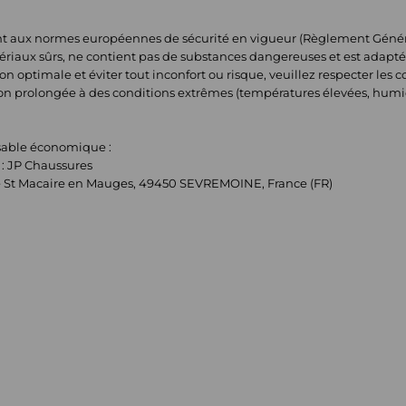
t aux normes européennes de sécurité en vigueur (Règlement Général 
tériaux sûrs, ne contient pas de substances dangereuses et est adapté
n optimale et éviter tout inconfort ou risque, veuillez respecter les con
ion prolongée à des conditions extrêmes (températures élevées, humi
nsable économique :
: JP Chaussures
ope St Macaire en Mauges, 49450 SEVREMOINE, France (FR)