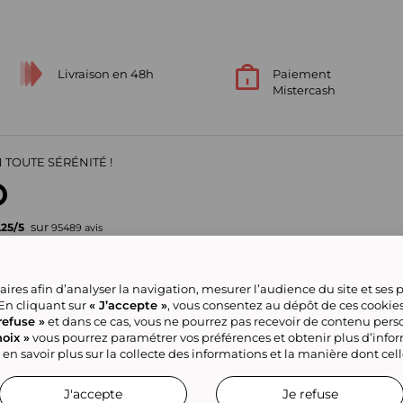
Livraison en 48h
Paiement
Mistercash
 TOUTE SÉRÉNITÉ !
sur
,25
/
5
95489
avis
Votre garantie de confiance
ires afin d’analyser la navigation, mesurer l’audience du site et ses
pour vos achats en ligne
 En cliquant sur
« J’accepte »
, vous consentez au dépôt de ces cookie
refuse »
et dans ce cas, vous ne pourrez pas recevoir de contenu pers
oix »
vous pourrez paramétrer vos préférences et obtenir plus d’info
ve group
Nous contacter
Gérer mes cookies
Conditions générales de la
Classement
Tous nos produits
 en savoir plus sur la collecte des informations et la manière dont cel
J'accepte
Je refuse