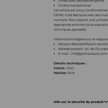
Ornée avec des petites perles
Confort exceptionnel
Cet article est conçu conformémen
GPSR). Il est fabriqué avec des ma
normale. Pour assurer une utilisatio
appropriée et éviter toute exposit
chimiques agressifs).
Informations légales sur le respo
Marque déposée/Raison sociale 
Adresse postale : Av. de l'Eur
E-mail :
info@jpchaussure.com
Détails techniques :
Coloris :
Noir
Matière :
Toile
Info sur la sécurité du produit