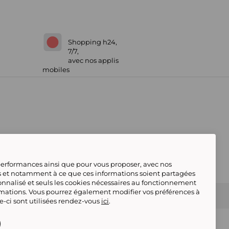
Shopping h24,
7/7,
avec nos applis
mobiles
 performances ainsi que pour vous proposer, avec nos
s et notamment à ce que ces informations soient partagées
onnalisé et seuls les cookies nécessaires au fonctionnement
rmations. Vous pourrez également modifier vos préférences à
 Marketplace
Référencement & Critères de
le-ci sont utilisées rendez-vous
ici
.