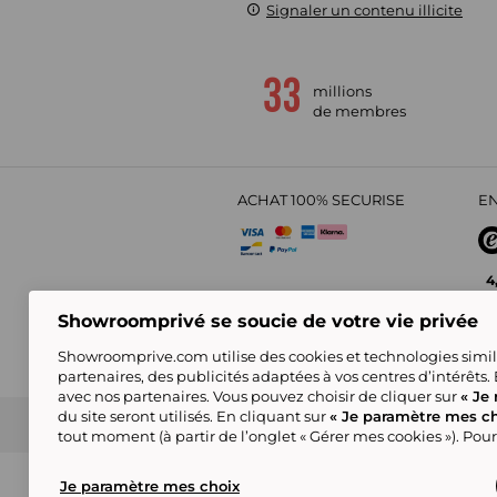
Signaler un contenu illicite
millions
de membres
ACHAT 100% SECURISE
EN
4
Showroomprivé se soucie de votre vie privée
Showroomprive.com utilise des cookies et technologies simila
partenaires, des publicités adaptées à vos centres d’intérêts.
avec nos partenaires. Vous pouvez choisir de cliquer sur
« Je 
du site seront utilisés. En cliquant sur
« Je paramètre mes ch
CGV
Politique de Confidentialité
Showroompri
tout moment (à partir de l’onglet « Gérer mes cookies »). Pour
Certains visuels sont générés en IA
© showroomprive.be 2026
Je paramètre mes choix