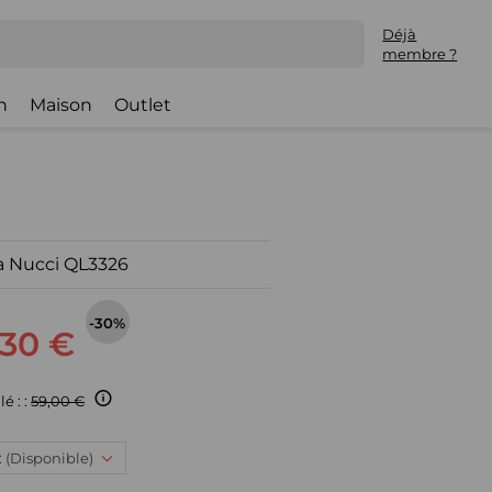
Déjà
membre ?
h
Maison
Outlet
a Nucci QL3326
-30%
,30 €
é : :
59,00 €
 : (Disponible)