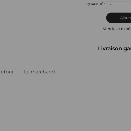
1
Ajoute
Vendu et expé
Livraison ga
 retour
Le marchand