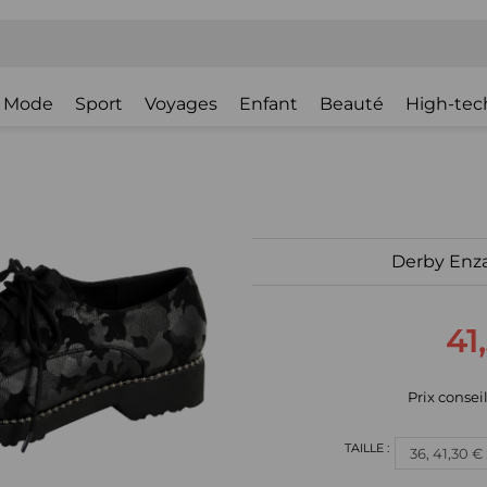
Mode
Sport
Voyages
Enfant
Beauté
High-tec
Derby Enz
41
Prix conseill
36, 41,30 €