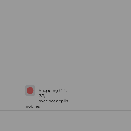
Shopping h24,
7/7,
avec nos applis
mobiles