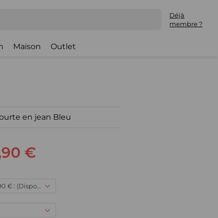
Déjà
membre ?
h
Maison
Outlet
ourte en jean Bleu
,90 €
10 ans, 64,90 € : (Disponible)