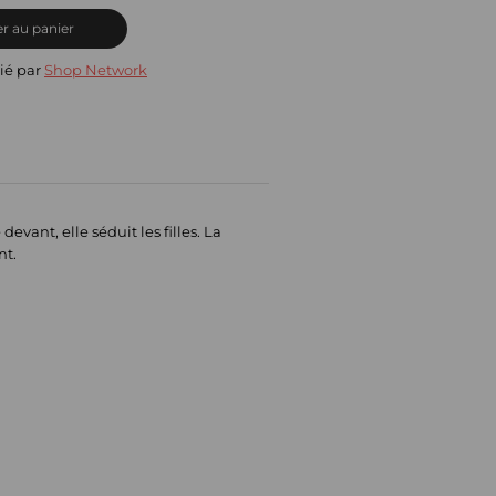
r au panier
ié par
Shop Network
ant, elle séduit les filles. La
nt.