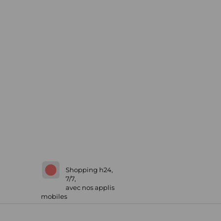
Shopping h24,
7/7,
avec nos applis
mobiles