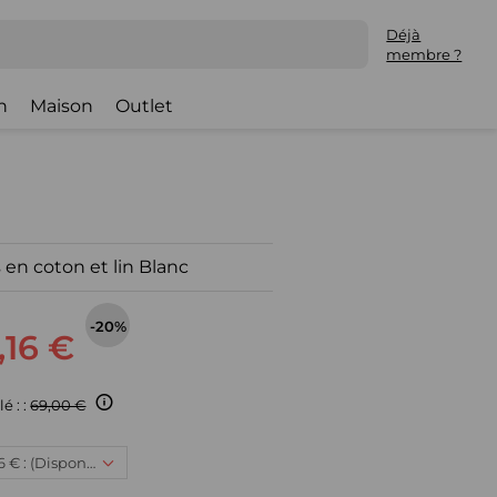
Déjà
membre ?
h
Maison
Outlet
en coton et lin Blanc
-20%
,16 €
é : :
69,00 €
10 ans, 55,16 € : (Disponible)