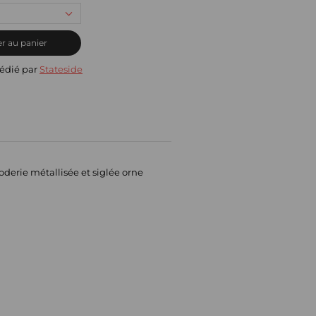
r au panier
édié par
Stateside
derie métallisée et siglée orne