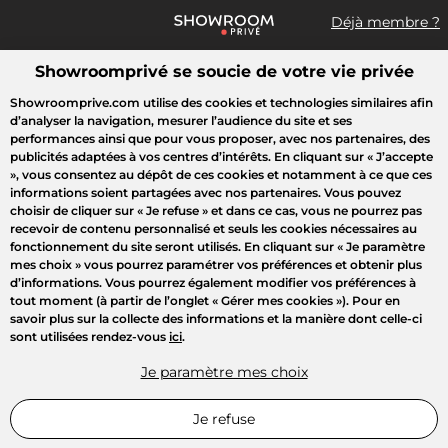
Déjà membre ?
Showroomprivé se soucie de votre vie privée
Que recherchez-vous ?
Showroomprive.com utilise des cookies et technologies similaires afin
d’analyser la navigation, mesurer l’audience du site et ses
Toutes les ventes
Mode
Sport
Voyages
Enfant
Beauté
performances ainsi que pour vous proposer, avec nos partenaires, des
publicités adaptées à vos centres d’intérêts. En cliquant sur
« J’accepte
»
, vous consentez au dépôt de ces cookies et notamment à ce que ces
informations soient partagées avec nos partenaires. Vous pouvez
choisir de cliquer sur
« Je refuse »
et dans ce cas, vous ne pourrez pas
recevoir de contenu personnalisé et seuls les cookies nécessaires au
fonctionnement du site seront utilisés. En cliquant sur
« Je paramètre
mes choix »
vous pourrez paramétrer vos préférences et obtenir plus
d’informations. Vous pourrez également modifier vos préférences à
tout moment (à partir de l’onglet « Gérer mes cookies »). Pour en
savoir plus sur la collecte des informations et la manière dont celle-ci
sont utilisées rendez-vous
ici
.
Je paramètre mes choix
Je refuse