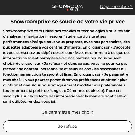
Déjà membre ?
Showroomprivé se soucie de votre vie privée
Que recherchez-vous ?
Showroomprive.com utilise des cookies et technologies similaires afin
d’analyser la navigation, mesurer l’audience du site et ses
Toutes les ventes
Mode
Sport
Voyages
Enfant
Beauté
performances ainsi que pour vous proposer, avec nos partenaires, des
publicités adaptées à vos centres d’intérêts. En cliquant sur
« J’accepte
»
, vous consentez au dépôt de ces cookies et notamment à ce que ces
informations soient partagées avec nos partenaires. Vous pouvez
choisir de cliquer sur
« Je refuse »
et dans ce cas, vous ne pourrez pas
recevoir de contenu personnalisé et seuls les cookies nécessaires au
fonctionnement du site seront utilisés. En cliquant sur
« Je paramètre
mes choix »
vous pourrez paramétrer vos préférences et obtenir plus
d’informations. Vous pourrez également modifier vos préférences à
tout moment (à partir de l’onglet « Gérer mes cookies »). Pour en
savoir plus sur la collecte des informations et la manière dont celle-ci
sont utilisées rendez-vous
ici
.
Je paramètre mes choix
Je refuse