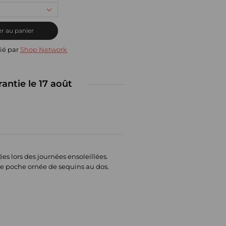
r au panier
ié par
Shop Network
rantie le 17 août
es lors des journées ensoleillées.
ne poche ornée de sequins au dos.