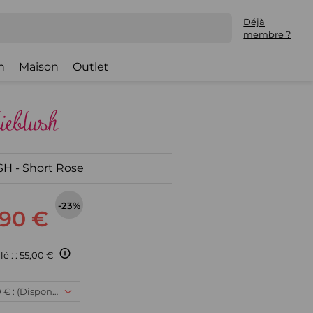
Déjà
membre ?
h
Maison
Outlet
H - Short Rose
-23%
,90 €
lé : :
55,00 €
5 ans, 41,90 € : (Disponible)