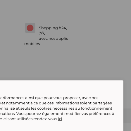
Shopping h24,
7/7,
avec nos applis
mobiles
 performances ainsi que pour vous proposer, avec nos
s et notamment à ce que ces informations soient partagées
onnalisé et seuls les cookies nécessaires au fonctionnement
rmations. Vous pourrez également modifier vos préférences à
 Marketplace
Référencement & Critères de
le-ci sont utilisées rendez-vous
ici
.