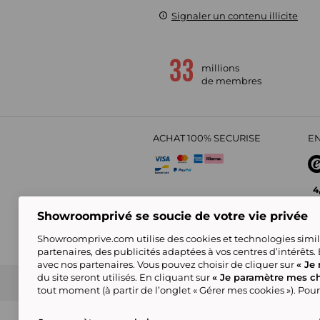
Signaler un contenu illicite
millions
de membres
ACHAT 100% SECURISE
EN
4
Showroomprivé se soucie de votre vie privée
Showroomprive.com utilise des cookies et technologies simila
partenaires, des publicités adaptées à vos centres d’intérêts.
avec nos partenaires. Vous pouvez choisir de cliquer sur
« Je 
du site seront utilisés. En cliquant sur
« Je paramètre mes ch
CGV
Politique de Confidentialité
Showroompri
tout moment (à partir de l’onglet « Gérer mes cookies »). Pour
Certains visuels sont générés en IA
© showroomprive.be 2026