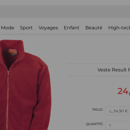
Mode
Sport
Voyages
Enfant
Beauté
High-tec
Veste Result 
24
L, 24,90 € 
1