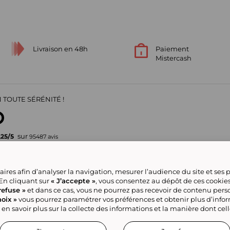
Livraison en 48h
Paiement
Mistercash
 TOUTE SÉRÉNITÉ !
sur
,25
/
5
95487
avis
Votre garantie de confiance
ires afin d’analyser la navigation, mesurer l’audience du site et ses
pour vos achats en ligne
 En cliquant sur
« J’accepte »
, vous consentez au dépôt de ces cookie
refuse »
et dans ce cas, vous ne pourrez pas recevoir de contenu pers
oix »
vous pourrez paramétrer vos préférences et obtenir plus d’info
ve group
Nous contacter
Gérer mes cookies
Conditions générales de la
Classement
Tous nos produits
 en savoir plus sur la collecte des informations et la manière dont cel