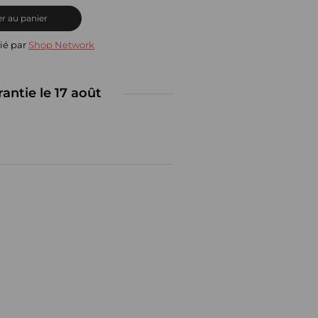
r au panier
ié par
Shop Network
rantie le 17 août