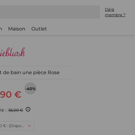
Déjà
membre ?
h
Maison
Outlet
t de bain une pièce Rose
-40%
,90 €
lé : :
55,00 €
12 ans, 32,90 € : (Disponible)