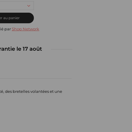
r au panier
ié par
Shop Network
rantie le 17 août
té, des bretelles volantées et une