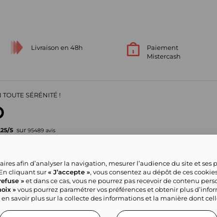
Livraison en 48h
Paiement
Mistercash
 TOUTE SÉRÉNITÉ !
sur
,25
/
5
95489
avis
Votre garantie de confiance
ires afin d’analyser la navigation, mesurer l’audience du site et ses
pour vos achats en ligne
 En cliquant sur
« J’accepte »
, vous consentez au dépôt de ces cookie
refuse »
et dans ce cas, vous ne pourrez pas recevoir de contenu pers
oix »
vous pourrez paramétrer vos préférences et obtenir plus d’info
ve group
Nous contacter
Gérer mes cookies
Conditions générales de la
Classement
Tous nos produits
 en savoir plus sur la collecte des informations et la manière dont cel