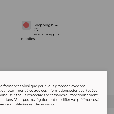
Shopping h24,
7/7,
avec nos applis
mobiles
 performances ainsi que pour vous proposer, avec nos
s et notamment à ce que ces informations soient partagées
onnalisé et seuls les cookies nécessaires au fonctionnement
rmations. Vous pourrez également modifier vos préférences à
 Marketplace
Référencement & Critères de
le-ci sont utilisées rendez-vous
ici
.