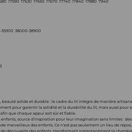
7580 17590 17630 17650 17670 17740 17840 17880 7940
-35900 38000-38900
3
 beauté solide et durable : le cadre du lit intègre de manière artisana
ent pour garantir la solidité et la durabilité du lit, mais aussi pour
fin que chaque appui soit sûr et fiable.
 enfants, source d'inspiration pour leur imagination sans limites : 
de merveilleux des enfants. Ce n'est pas seulement un lieu de repos,
soif de découverte des enfants, transformant instantanément la chambre