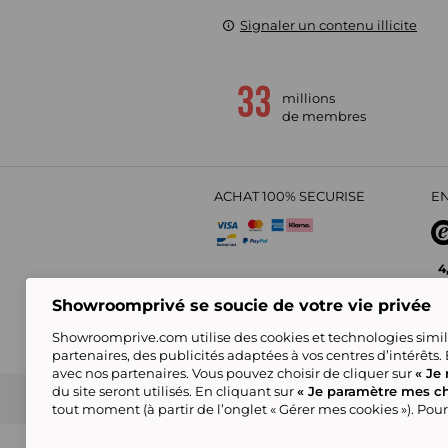
Signaler un contenu illicite
millions
de membres
ACHAT 100% SECURISE
EN
4
Showroomprivé se soucie de votre vie privée
Showroomprive.com utilise des cookies et technologies simila
partenaires, des publicités adaptées à vos centres d’intérêts.
avec nos partenaires. Vous pouvez choisir de cliquer sur
« Je 
du site seront utilisés. En cliquant sur
« Je paramètre mes ch
CGV
Politique de Confidentialité
Showroompri
tout moment (à partir de l’onglet « Gérer mes cookies »). Pour
Certains visuels sont générés en IA