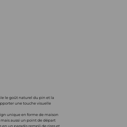
le le goût naturel du pin et la
 apporter une touche visuelle
design unique en forme de maison
 mais aussi un point de départ
 en un paradis rempli de rires et