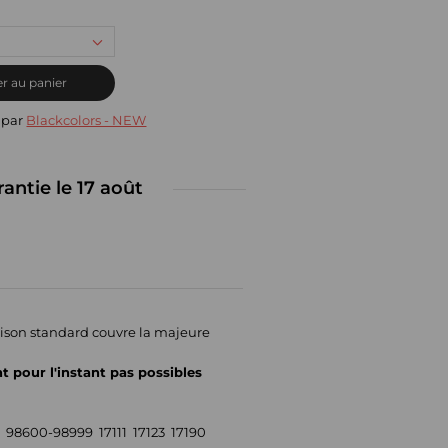
r au panier
 par
Blackcolors - NEW
rantie le 17 août
raison standard couvre la majeure
nt pour l'instant pas possibles
98600-98999 17111 17123 17190