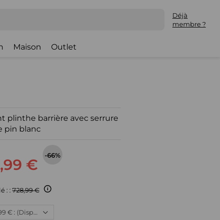
Déjà
membre ?
h
Maison
Outlet
nt plinthe barrière avec serrure
e pin blanc
-66%
,99 €
é : :
728,99 €
Neuf, 241,99 € : (Disponible)