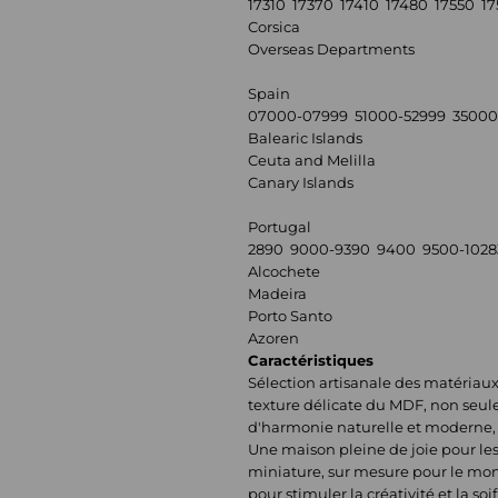
17310 17370 17410 17480 17550 1
Corsica
Overseas Departments
Spain
07000-07999 51000-52999 35000
Balearic Islands
Ceuta and Melilla
Canary Islands
Portugal
2890 9000-9390 9400 9500-1028
Alcochete
Madeira
Porto Santo
Azoren
Caractéristiques
Sélection artisanale des matériaux,
texture délicate du MDF, non seulem
d'harmonie naturelle et moderne, a
Une maison pleine de joie pour les
miniature, sur mesure pour le mon
pour stimuler la créativité et la 