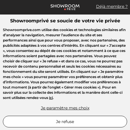
Déjà membre ?
Showroomprivé se soucie de votre vie privée
Que recherchez-vous ?
Showroomprive.com utilise des cookies et technologies similaires afin
d’analyser la navigation, mesurer l’audience du site et ses
Toutes les ventes
Mode
Sport
Voyages
Enfant
Beauté
performances ainsi que pour vous proposer, avec nos partenaires, des
publicités adaptées à vos centres d’intérêts. En cliquant sur
« J’accepte
»
, vous consentez au dépôt de ces cookies et notamment à ce que ces
informations soient partagées avec nos partenaires. Vous pouvez
choisir de cliquer sur
« Je refuse »
et dans ce cas, vous ne pourrez pas
recevoir de contenu personnalisé et seuls les cookies nécessaires au
fonctionnement du site seront utilisés. En cliquant sur
« Je paramètre
mes choix »
vous pourrez paramétrer vos préférences et obtenir plus
d’informations. Vous pourrez également modifier vos préférences à
tout moment (à partir de l’onglet « Gérer mes cookies »). Pour en
savoir plus sur la collecte des informations et la manière dont celle-ci
sont utilisées rendez-vous
ici
.
Je paramètre mes choix
Je refuse