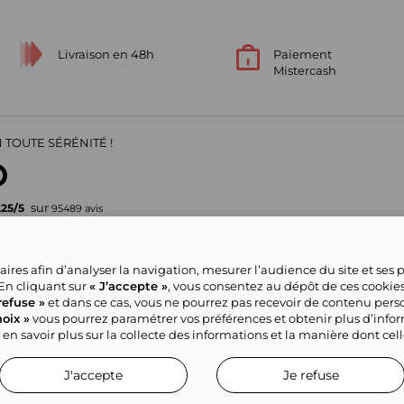
Livraison en 48h
Paiement
Mistercash
 TOUTE SÉRÉNITÉ !
sur
,25
/
5
95489
avis
Votre garantie de confiance
ires afin d’analyser la navigation, mesurer l’audience du site et ses
pour vos achats en ligne
 En cliquant sur
« J’accepte »
, vous consentez au dépôt de ces cookie
refuse »
et dans ce cas, vous ne pourrez pas recevoir de contenu pers
oix »
vous pourrez paramétrer vos préférences et obtenir plus d’info
ve group
Nous contacter
Gérer mes cookies
Conditions générales de la
Classement
Tous nos produits
 en savoir plus sur la collecte des informations et la manière dont cel
J'accepte
Je refuse