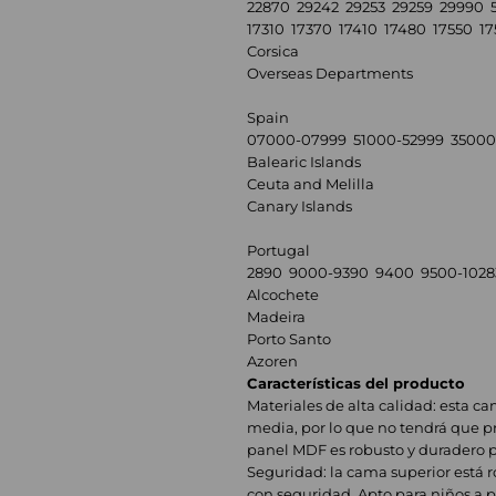
22870 29242 29253 29259 29990 
17310 17370 17410 17480 17550 1
Corsica
Overseas Departments
Spain
07000-07999 51000-52999 35000
Balearic Islands
Ceuta and Melilla
Canary Islands
Portugal
2890 9000-9390 9400 9500-1028
Alcochete
Madeira
Porto Santo
Azoren
Características del producto
Materiales de alta calidad: esta c
media, por lo que no tendrá que pr
panel MDF es robusto y duradero p
Seguridad: la cama superior está 
con seguridad. Apto para niños a pa