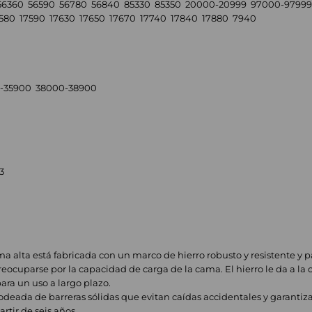
56360 56590 56780 56840 85330 85350 20000-20999 97000-97999 
7580 17590 17630 17650 17670 17740 17840 17880 7940
-35900 38000-38900
3
ama alta está fabricada con un marco de hierro robusto y resistente y 
eocuparse por la capacidad de carga de la cama. El hierro le da a la
ara un uso a largo plazo.
rodeada de barreras sólidas que evitan caídas accidentales y garanti
rtir de seis años.