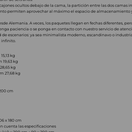
ones ocultos debajo de la cama, la partición entre las dos camas infe
o permiten aprovechar al máximo el espacio de almacenamiento y
sde Alemania. A veces, los paquetes llegan en fechas diferentes, pe
enga paciencia o se ponga en contacto con nuestro servicio de atenció
tud de escenarios: ya sea minimalista moderno, escandinavo o industri
infinito.
 15,13 kg
cm 19,63 kg
 28,65 kg
 cm 27,68 kg
 200 cm
06 x 180 cm
 cuenta las especificaciones