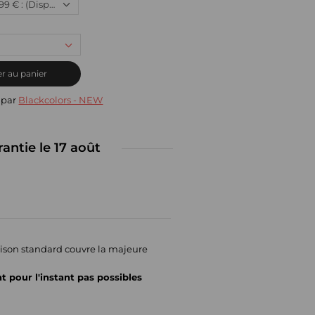
Neuf, 445,99 € : (Disponible)
r au panier
 par
Blackcolors - NEW
rantie le 17 août
raison standard couvre la majeure
nt pour l'instant pas possibles