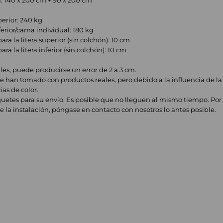
: 140 x 200 cm + 90 x 200 cm
perior: 240 kg
erior/cama individual: 180 kg
a la litera superior (sin colchón): 10 cm
 la litera inferior (sin colchón): 10 cm
s, puede producirse un error de 2 a 3 cm.
se han tomado con productos reales, pero debido a la influencia de la r
as de color.
uetes para su envío. Es posible que no lleguen al mismo tiempo. Por 
 la instalación, póngase en contacto con nosotros lo antes posible.