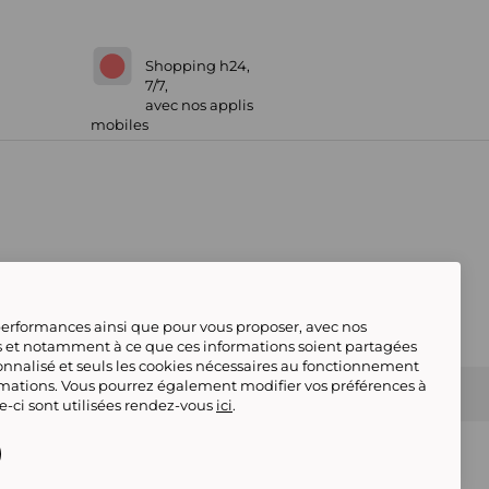
Shopping h24,
7/7,
avec nos applis
mobiles
 performances ainsi que pour vous proposer, avec nos
s et notamment à ce que ces informations soient partagées
onnalisé et seuls les cookies nécessaires au fonctionnement
rmations. Vous pourrez également modifier vos préférences à
 Marketplace
Référencement & Critères de
le-ci sont utilisées rendez-vous
ici
.