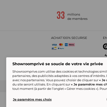
millions
de membres
ACHAT 100% SECURISE
EN
4
Showroomprivé se soucie de votre vie privée
Showroomprive.com utilise des cookies et technologies simila
partenaires, des publicités adaptées à vos centres d’intérêts.
avec nos partenaires. Vous pouvez choisir de cliquer sur
« Je 
du site seront utilisés. En cliquant sur
« Je paramètre mes ch
CGV
Politique de Confidentialité
Showroompri
tout moment (à partir de l’onglet « Gérer mes cookies »). Pour
Certains visuels sont générés en IA
© showroomprive.be 2026
Je paramètre mes choix