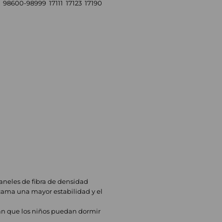
98600-98999 17111 17123 17190
paneles de fibra de densidad
 cama una mayor estabilidad y el
zan que los niños puedan dormir