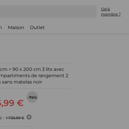
Déjà
membre ?
h
Maison
Outlet
cm + 90 x 200 cm 3 lits avec
 compartiments de rangement 2
s sans matelas noir
-74%
,99 €
 : :
1 739,99 €