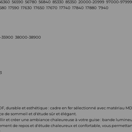
56360 56590 56780 56840 85330 85350 20000-20999 97000-97999 
7580 17590 17630 17650 17670 17740 17840 17880 7940
-35900 38000-38900
3
, durable et esthétique : cadre en fer sélectionné avec matériau MDF
ce de sommeil et d'étude sûr et élégant.
r et créer une ambiance chaleureuse à votre guise : bande lumineu
ement de repos et d'étude chaleureux et confortable, vous permettan
.