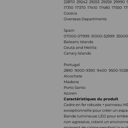
22870 29242 29253 29259 29990 
17310 17370 17410 17480 17550 1
Corsica
Overseas Departments
Spain
07000-07999 51000-52999 35000
Balearic Islands
Ceuta and Melilla
Canary Islands
Portugal
2890 9000-9390 9400 9500-1028
Alcochete
Madeira
Porto Santo
Azoren
Caractéristiques du produit
Cadre en fer robuste + panneau MDF
exceptionnelle pour créer un espa
Bande lumineuse LED pour embelli
non agressive, créant un environn
moment de calme pendant la nuit