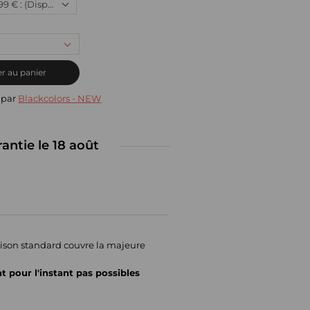
Neuf, 548,99 € : (Disponible)
r au panier
 par
Blackcolors - NEW
rantie le 18 août
raison standard couvre la majeure
nt pour l'instant pas possibles