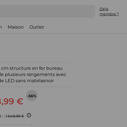
Déjà
membre ?
h
Maison
Outlet
 cm structure en fer bureau
lle plusieurs rangements avec
de LED sans matelasnoir
-66%
,99 €
 : :
1 649,99 €