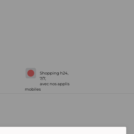
Shopping h24,
7/7,
avec nos applis
mobiles