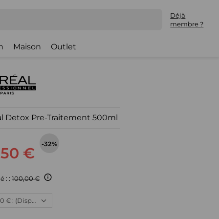
Déjà
membre ?
h
Maison
Outlet
al Detox Pre-Traitement 500ml
-32%
,50 €
é : :
100,00 €
Neuf, 67,50 € : (Disponible)