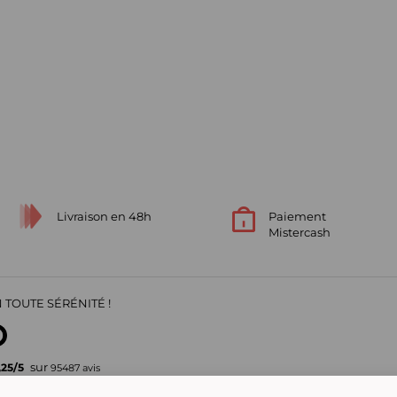
Livraison en 48h
Paiement
Mistercash
 TOUTE SÉRÉNITÉ !
sur
,25
/
5
95487
avis