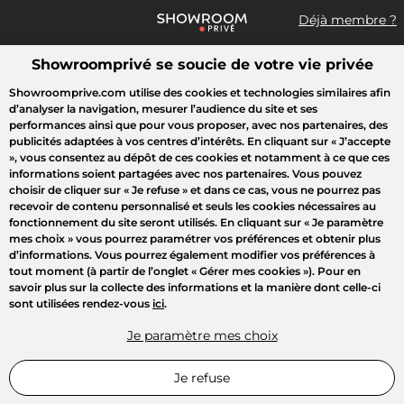
Déjà membre ?
Showroomprivé se soucie de votre vie privée
Que recherchez-vous ?
Showroomprive.com utilise des cookies et technologies similaires afin
d’analyser la navigation, mesurer l’audience du site et ses
Toutes les ventes
Mode
Sport
Voyages
Enfant
Beauté
performances ainsi que pour vous proposer, avec nos partenaires, des
publicités adaptées à vos centres d’intérêts. En cliquant sur
« J’accepte
»
, vous consentez au dépôt de ces cookies et notamment à ce que ces
informations soient partagées avec nos partenaires. Vous pouvez
choisir de cliquer sur
« Je refuse »
et dans ce cas, vous ne pourrez pas
recevoir de contenu personnalisé et seuls les cookies nécessaires au
fonctionnement du site seront utilisés. En cliquant sur
« Je paramètre
mes choix »
vous pourrez paramétrer vos préférences et obtenir plus
d’informations. Vous pourrez également modifier vos préférences à
tout moment (à partir de l’onglet « Gérer mes cookies »). Pour en
savoir plus sur la collecte des informations et la manière dont celle-ci
sont utilisées rendez-vous
ici
.
Je paramètre mes choix
Je refuse