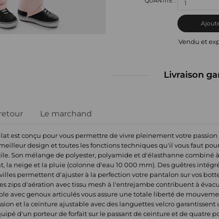
1
Ajoute
Vendu et ex
Livraison ga
 retour
Le marchand
t est conçu pour vous permettre de vivre pleinement votre passion des 
eilleur design et toutes les fonctions techniques qu'il vous faut pour
le. Son mélange de polyester, polyamide et d'élasthanne combiné à d
nt, la neige et la pluie (colonne d'eau 10 000 mm). Des guêtres inté
illes permettent d'ajuster à la perfection votre pantalon sur vos botte
s zips d'aération avec tissu mesh à l'entrejambe contribuent à évacue
le avec genoux articulés vous assure une totale liberté de mouvement
ion et la ceinture ajustable avec des languettes velcro garantissent
ipé d'un porteur de forfait sur le passant de ceinture et de quatre po