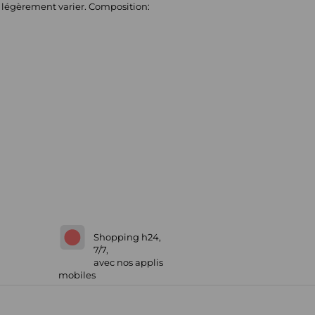
t légèrement varier. Composition:
Shopping h24,
7/7,
avec nos applis
mobiles