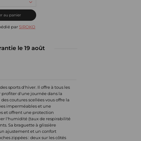
r au panier
pédié par
SIROKO
rantie le 19 août
sports d'hiver. Il offre à tous les
 profiter d'une journée dans la
es coutures scellées vous offre la
grées imperméables et une
s et offrent une protection
r l'humidité (taux de respirabilité
s. Sa braguette à glissière
 un ajustement et un confort
ches zippées : deux sur les côtés