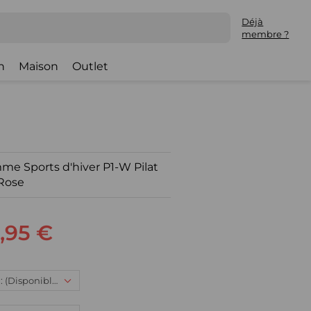
Déjà
membre ?
h
Maison
Outlet
e Sports d'hiver P1-W Pilat
Rose
,95 €
M, 129,95 € : (Disponible)