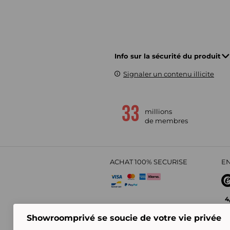
Info sur la sécurité du produit
Signaler un contenu illicite
millions
de membres
ACHAT 100% SECURISE
EN
4
Showroomprivé se soucie de votre vie privée