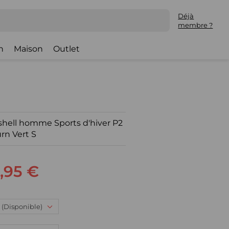
Déjà
membre ?
h
Maison
Outlet
hell homme Sports d'hiver P2
rn Vert S
,95 €
 : (Disponible)