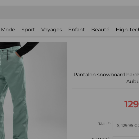
Mode
Sport
Voyages
Enfant
Beauté
High-tec
Pantalon snowboard hards
Aubu
129
S, 129,95 €