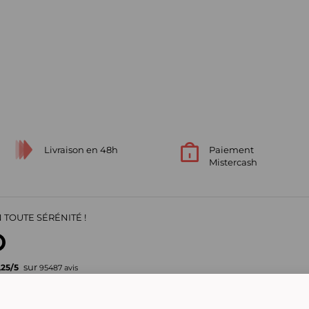
Livraison en 48h
Paiement
Mistercash
 TOUTE SÉRÉNITÉ !
sur
,25
/
5
95487
avis
Votre garantie de confiance