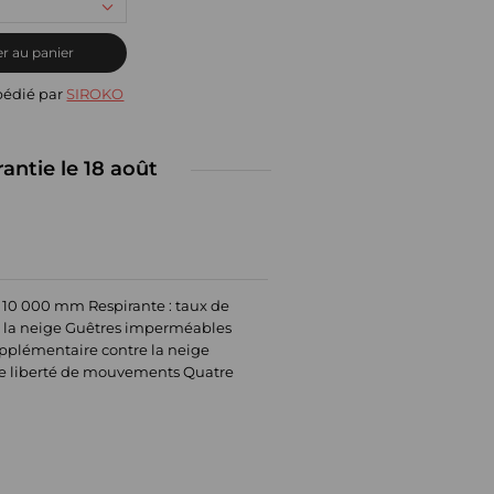
r au panier
pédié par
SIROKO
rantie le 18 août
 10 000 mm Respirante : taux de
 et la neige Guêtres imperméables
upplémentaire contre la neige
ale liberté de mouvements Quatre