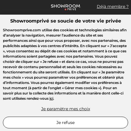
Déjà membre ?
Showroomprivé se soucie de votre vie privée
Que recherchez-vous ?
Showroomprive.com utilise des cookies et technologies similaires afin
d’analyser la navigation, mesurer l’audience du site et ses
Toutes les ventes
Mode
Sport
Voyages
Enfant
Beauté
performances ainsi que pour vous proposer, avec nos partenaires, des
publicités adaptées à vos centres d’intérêts. En cliquant sur
« J’accepte
»
, vous consentez au dépôt de ces cookies et notamment à ce que ces
informations soient partagées avec nos partenaires. Vous pouvez
choisir de cliquer sur
« Je refuse »
et dans ce cas, vous ne pourrez pas
recevoir de contenu personnalisé et seuls les cookies nécessaires au
fonctionnement du site seront utilisés. En cliquant sur
« Je paramètre
mes choix »
vous pourrez paramétrer vos préférences et obtenir plus
d’informations. Vous pourrez également modifier vos préférences à
tout moment (à partir de l’onglet « Gérer mes cookies »). Pour en
savoir plus sur la collecte des informations et la manière dont celle-ci
sont utilisées rendez-vous
ici
.
Je paramètre mes choix
Je refuse