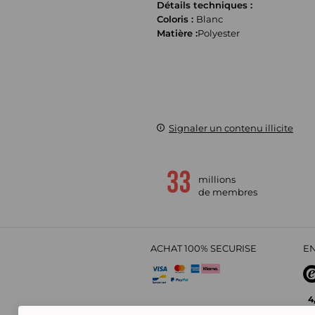
Détails techniques :
Coloris :
Blanc
Matière :
Polyester
Signaler un contenu illicite
millions
de membres
ACHAT 100% SECURISE
EN
4