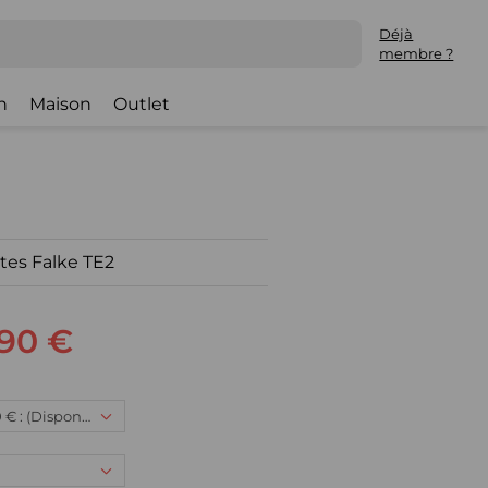
Déjà
membre ?
h
Maison
Outlet
tes Falke TE2
,90 €
42/43, 17,90 € : (Disponible)