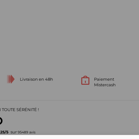
Livraison en 48h
Paiement
Mistercash
 TOUTE SÉRÉNITÉ !
sur
,25
/
5
95489
avis