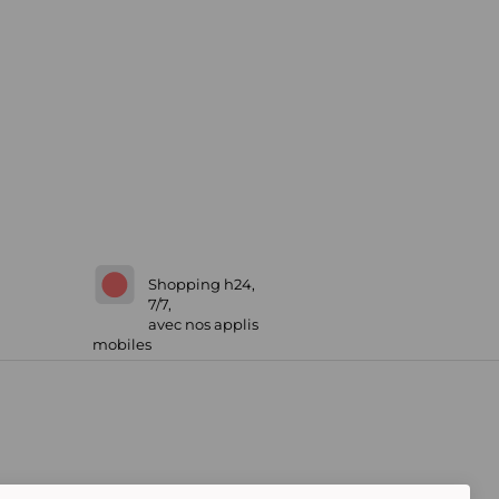
Shopping h24,
7/7,
avec nos applis
mobiles