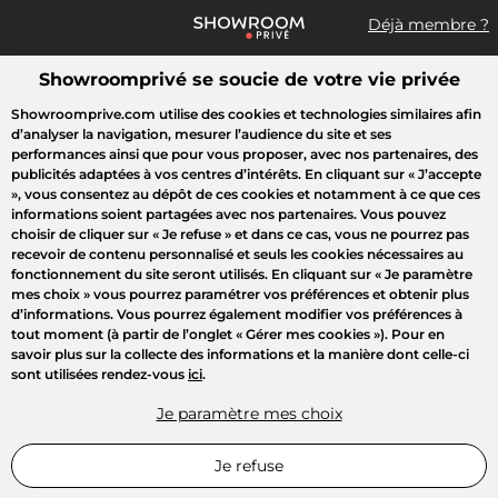
Déjà membre ?
Showroomprivé se soucie de votre vie privée
Que recherchez-vous ?
Showroomprive.com utilise des cookies et technologies similaires afin
d’analyser la navigation, mesurer l’audience du site et ses
Toutes les ventes
Mode
Sport
Voyages
Enfant
Beauté
performances ainsi que pour vous proposer, avec nos partenaires, des
publicités adaptées à vos centres d’intérêts. En cliquant sur
« J’accepte
»
, vous consentez au dépôt de ces cookies et notamment à ce que ces
informations soient partagées avec nos partenaires. Vous pouvez
choisir de cliquer sur
« Je refuse »
et dans ce cas, vous ne pourrez pas
recevoir de contenu personnalisé et seuls les cookies nécessaires au
fonctionnement du site seront utilisés. En cliquant sur
« Je paramètre
mes choix »
vous pourrez paramétrer vos préférences et obtenir plus
d’informations. Vous pourrez également modifier vos préférences à
tout moment (à partir de l’onglet « Gérer mes cookies »). Pour en
savoir plus sur la collecte des informations et la manière dont celle-ci
sont utilisées rendez-vous
ici
.
Je paramètre mes choix
Je refuse