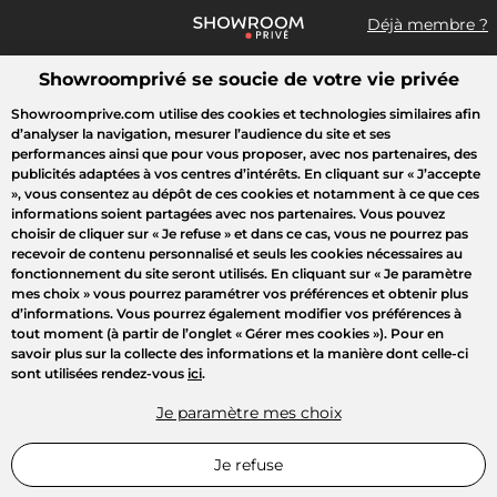
Déjà membre ?
Showroomprivé se soucie de votre vie privée
Que recherchez-vous ?
Showroomprive.com utilise des cookies et technologies similaires afin
d’analyser la navigation, mesurer l’audience du site et ses
Toutes les ventes
Mode
Sport
Voyages
Enfant
Beauté
performances ainsi que pour vous proposer, avec nos partenaires, des
publicités adaptées à vos centres d’intérêts. En cliquant sur
« J’accepte
»
, vous consentez au dépôt de ces cookies et notamment à ce que ces
informations soient partagées avec nos partenaires. Vous pouvez
choisir de cliquer sur
« Je refuse »
et dans ce cas, vous ne pourrez pas
recevoir de contenu personnalisé et seuls les cookies nécessaires au
fonctionnement du site seront utilisés. En cliquant sur
« Je paramètre
mes choix »
vous pourrez paramétrer vos préférences et obtenir plus
d’informations. Vous pourrez également modifier vos préférences à
tout moment (à partir de l’onglet « Gérer mes cookies »). Pour en
savoir plus sur la collecte des informations et la manière dont celle-ci
sont utilisées rendez-vous
ici
.
Je paramètre mes choix
Je refuse