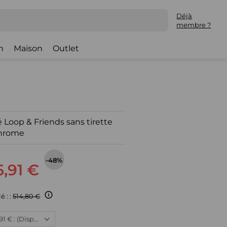
Déjà
membre ?
h
Maison
Outlet
 Loop & Friends sans tirette
hrome
-48%
,91 €
é : :
514,80 €
Neuf, 266,91 € : (Disponible)