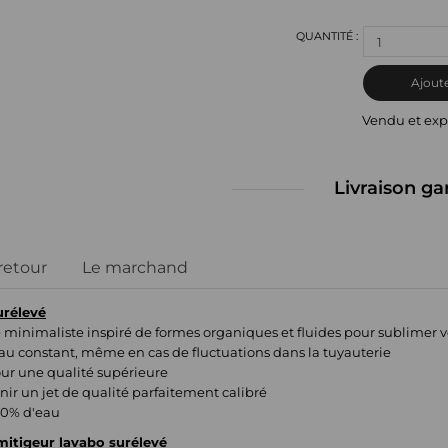
1
Ajoute
Vendu et exp
Livraison ga
 retour
Le marchand
urélevé
e minimaliste inspiré de formes organiques et fluides pour sublimer v
au constant, même en cas de fluctuations dans la tuyauterie
r une qualité supérieure
enir un jet de qualité parfaitement calibré
60% d'eau
mitigeur lavabo surélevé