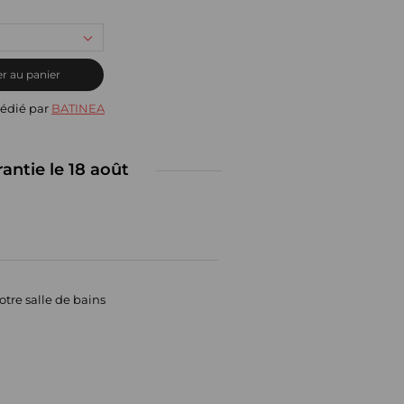
r au panier
édié par
BATINEA
rantie le 18 août
otre salle de bains