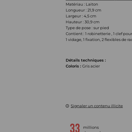
Matériau : Laiton
Longueur : 21,9 cm
Largeur : 4,5 cm
Hauteur : 30,9 cm
Type de pose : sur pied
Contient : 1 robinetterie , 1 clef po
1 vidage, 1 fixation, 2 flexibles d
Détails techniques :
Coloris :
Gris acier
Signaler un contenu illicite
millions