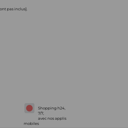
ont pas inclus].
Shopping h24,
7/7,
avec nos applis
mobiles