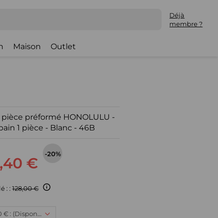
Déjà
membre ?
h
Maison
Outlet
une pièce préformé HONOLULU -
bain 1 pièce - Blanc - 46B
-20%
,40 €
é : :
128,00 €
46B, 102,40 € : (Disponible)