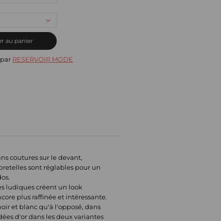
r au panier
 par
RESERVOIR MODE
ns coutures sur le devant,
bretelles sont réglables pour un
dos.
es ludiques créent un look
ore plus raffinée et intéressante.
oir et blanc qu'à l'opposé, dans
ées d'or dans les deux variantes