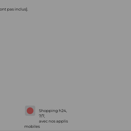
ont pas inclus].
Shopping h24,
7/7,
avec nos applis
mobiles