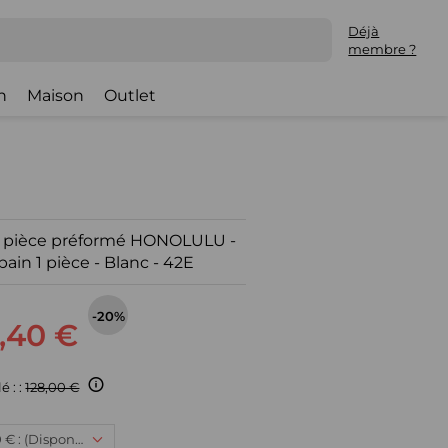
Déjà
membre ?
h
Maison
Outlet
une pièce préformé HONOLULU -
 bain 1 pièce - Blanc - 42E
-20%
,40 €
é : :
128,00 €
42E, 102,40 € : (Disponible)