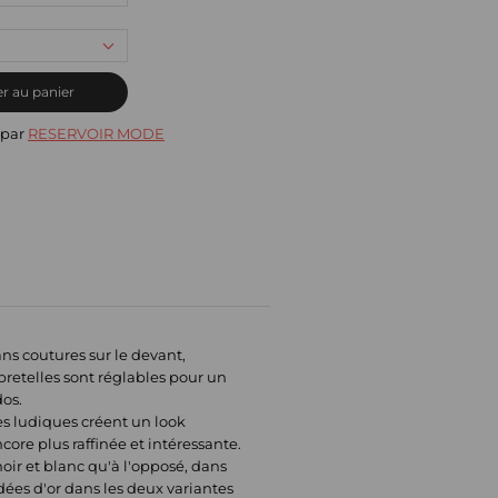
r au panier
 par
RESERVOIR MODE
ns coutures sur le devant,
bretelles sont réglables pour un
dos.
es ludiques créent un look
ore plus raffinée et intéressante.
oir et blanc qu'à l'opposé, dans
ées d'or dans les deux variantes