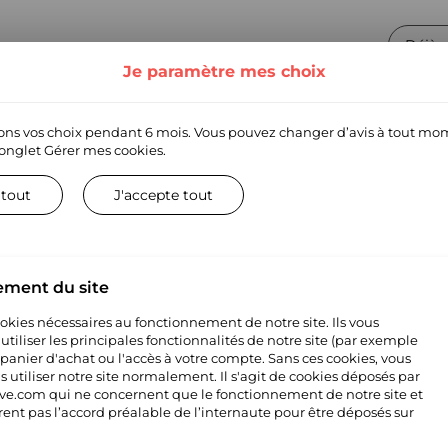
Déjà 
Je paramètre mes choix
 d'inscription ?
E CLIENT
ns vos choix pendant 6 mois. Vous pouvez changer d’avis à tout mo
mations essentielles ici !
’onglet
Gérer mes cookies.
 tout
J'accepte tout
’aide pour suivre vos commandes, effectuer des retours, accéder à v
ter notre Service Client.
ement du site
ion ?
cookies nécessaires au fonctionnement de notre site. Ils vous
tiliser les principales fonctionnalités de notre site (par exemple
 panier d'achat ou l'accès à votre compte. Sans ces cookies, vous
 utiliser notre site normalement. Il s'agit de cookies déposés par
e.com qui ne concernent que le fonctionnement de notre site et
JE N'ARRIVE PAS À VALIDER MON INSCRIPTION
rent pas l’accord préalable de l’internaute pour être déposés sur