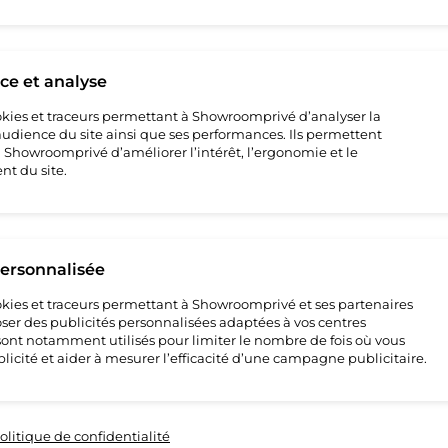
ement renseigné tous les champs requis à l'inscription
oché nos conditions générales de vente
pide, vous pouvez opter pour l'inscription via votre compte Facebook.
e et analyse
éponses apportées ci-dessus, nous vous invitons à nous contacter à l’a
om
cookies et traceurs permettant à Showroomprivé d’analyser la
’audience du site ainsi que ses performances. Ils permettent
up
CGV
Politique de Confidentialité
Questions fréquentes
Marketplac
howroomprivé d’améliorer l’intérêt, l’ergonomie et le
tions générales de la Marketplace
Référencement & Critères de Classement
t du site.
personnalisée
cookies et traceurs permettant à Showroomprivé et ses partenaires
ser des publicités personnalisées adaptées à vos centres
s sont notamment utilisés pour limiter le nombre de fois où vous
licité et aider à mesurer l’efficacité d’une campagne publicitaire.
olitique de confidentialité