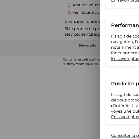
En savoir plus
Assurez-vous que vous avez correct
Vérifiez que vous avez bien lu et c
Sinon, pour une inscription simple et ra
Performanc
Si le problème persiste, malgré les r
serviceclient.be@showroomprive.c
Il s’agit de 
navigation, l
Newsletter
Showroomprive gro
notamment à S
cookies
Condi
fonctionnemen
En savoir plus
Certains visuels sont générés en IA
© showroomprive.be 2026
-
Mentions légales
Publicité 
Il s’agit de 
de vous propo
d’intérêts. Il
voyez une pub
En savoir plus
Consulter la p