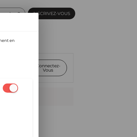
INSCRIVEZ-VOUS
membre ?
ment en
otre compte
Connectez-
Vous